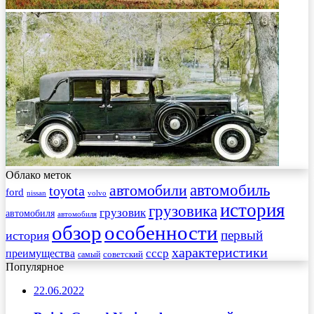
Облако меток
автомобиль
автомобили
toyota
ford
nissan
volvo
история
грузовика
грузовик
автомобиля
автомобиля
обзор
особенности
первый
история
характеристики
преимущества
ссср
советский
самый
Популярное
22.06.2022