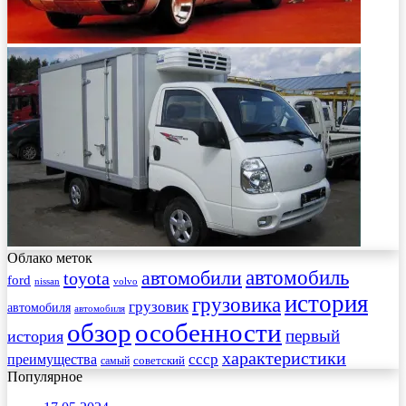
Облако меток
автомобиль
автомобили
toyota
ford
nissan
volvo
история
грузовика
грузовик
автомобиля
автомобиля
обзор
особенности
первый
история
характеристики
преимущества
ссср
советский
самый
Популярное