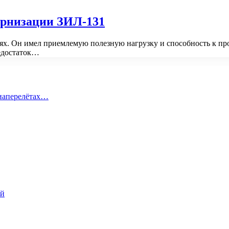
ернизации ЗИЛ-131
. Он имел приемлемую полезную нагрузку и способность к про
едостаток…
виаперелётах…
ий