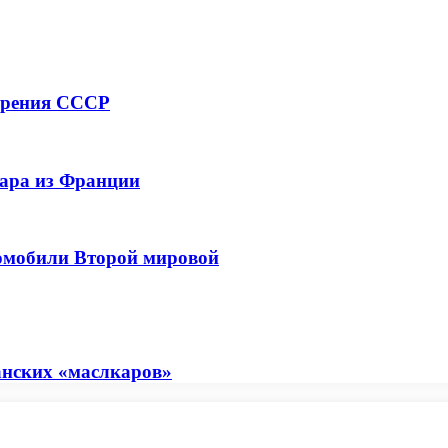
корения СССР
кара из Франции
томобили Второй мировой
анских «маслкаров»