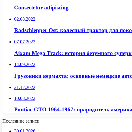
Consectetur adipiscing
02.08.2022
Radschlepper Ost: колесный трактор для по
07.07.2022
Aixam Mega Track: история безумного супер
14.09.2022
Грузовики вермахта: основные немецкие ав
21.12.2022
10.08.2022
Pontiac GTO 1964-1967: прародитель америк
Последние записи
30.01.2026