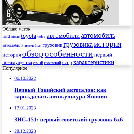
Облако меток
автомобиль
автомобили
toyota
ford
nissan
volvo
история
грузовика
грузовик
автомобиля
автомобиля
обзор
особенности
первый
история
характеристики
преимущества
ссср
советский
самый
Популярное
06.10.2022
Первый Токийский автосалон: как
зарождалась автокультура Японии
17.01.2023
ЗИС-151: первый советский грузовик 6х6
28.12.2023