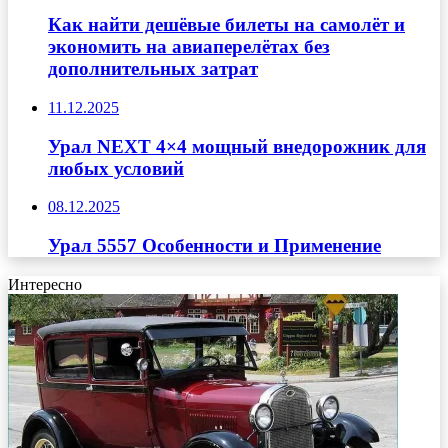
Как найти дешёвые билеты на самолёт и
экономить на авиаперелётах без
дополнительных затрат
11.12.2025
Урал NEXT 4×4 мощный внедорожник для
любых условий
08.12.2025
Урал 5557 Особенности и Применение
Интересно