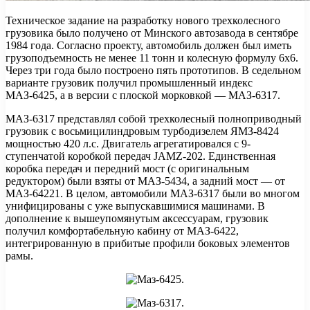
Техническое задание на разработку нового трехколесного
грузовика было получено от Минского автозавода в сентябре
1984 года. Согласно проекту, автомобиль должен был иметь
грузоподъемность не менее 11 тонн и колесную формулу 6х6.
Через три года было построено пять прототипов. В седельном
варианте грузовик получил промышленный индекс
МАЗ-6425, а в версии с плоской морковкой — МАЗ-6317.
МАЗ-6317 представлял собой трехколесный полноприводный
грузовик с восьмицилиндровым турбодизелем ЯМЗ-8424
мощностью 420 л.с. Двигатель агрегатировался с 9-
ступенчатой коробкой передач JAMZ-202. Единственная
коробка передач и передний мост (с оригинальным
редуктором) были взяты от МАЗ-5434, а задний мост — от
МАЗ-64221. В целом, автомобили МАЗ-6317 были во многом
унифицированы с уже выпускавшимися машинами. В
дополнение к вышеупомянутым аксессуарам, грузовик
получил комфортабельную кабину от МАЗ-6422,
интегрированную в прибитые профили боковых элементов
рамы.