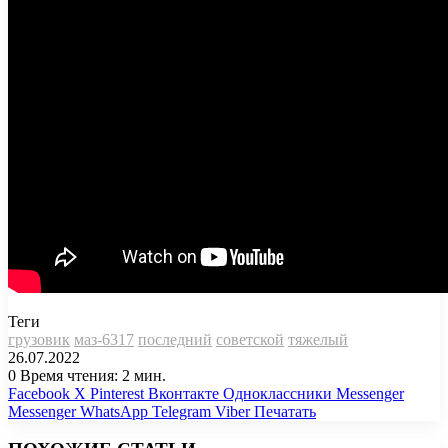
Теги
грузовик
маз-6317
последний
советской
тяжелый
26.07.2022
0
Время чтения: 2 мин.
Facebook
X
Pinterest
Вконтакте
Одноклассники
Messenger
Messenger
WhatsApp
Telegram
Viber
Печатать