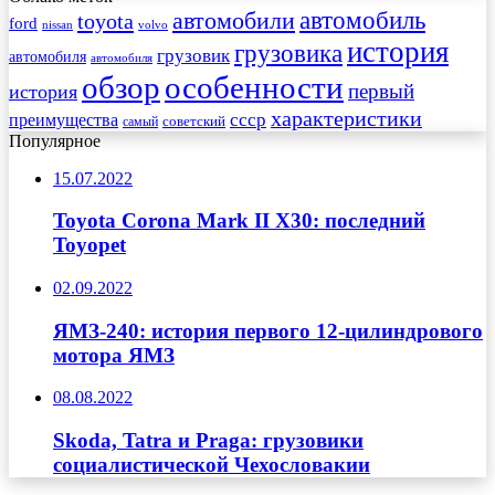
автомобиль
автомобили
toyota
ford
nissan
volvo
история
грузовика
грузовик
автомобиля
автомобиля
обзор
особенности
первый
история
характеристики
преимущества
ссср
советский
самый
Популярное
15.07.2022
Toyota Corona Mark II Х30: последний
Toyopet
02.09.2022
ЯМЗ-240: история первого 12-цилиндрового
мотора ЯМЗ
08.08.2022
Skoda, Tatra и Praga: грузовики
социалистической Чехословакии