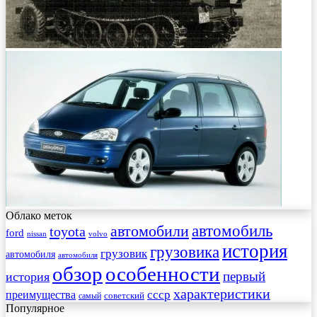
Облако меток
автомобиль
автомобили
toyota
ford
nissan
volvo
история
грузовика
грузовик
автомобиля
автомобиля
обзор
особенности
первый
история
характеристики
преимущества
ссср
советский
самый
Популярное