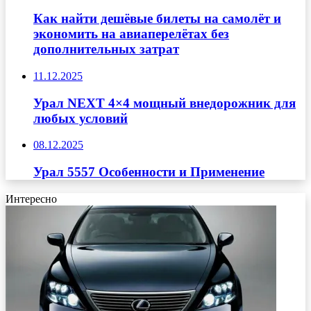
Как найти дешёвые билеты на самолёт и
экономить на авиаперелётах без
дополнительных затрат
11.12.2025
Урал NEXT 4×4 мощный внедорожник для
любых условий
08.12.2025
Урал 5557 Особенности и Применение
Интересно