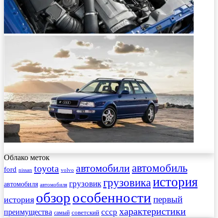
Облако меток
автомобиль
автомобили
toyota
ford
nissan
volvo
история
грузовика
грузовик
автомобиля
автомобиля
обзор
особенности
первый
история
характеристики
преимущества
ссср
советский
самый