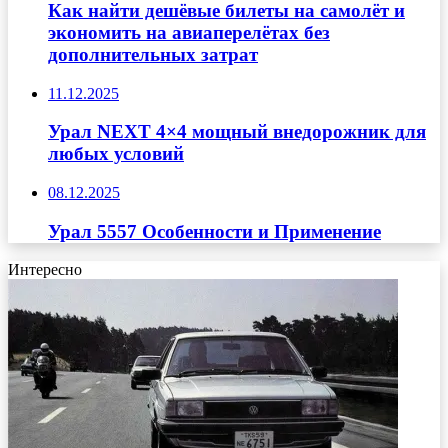
Как найти дешёвые билеты на самолёт и
экономить на авиаперелётах без
дополнительных затрат
11.12.2025
Урал NEXT 4×4 мощный внедорожник для
любых условий
08.12.2025
Урал 5557 Особенности и Применение
Интересно