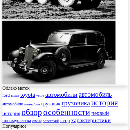
Облако меток
автомобиль
автомобили
toyota
ford
nissan
volvo
история
грузовика
грузовик
автомобиля
автомобиля
обзор
особенности
первый
история
характеристики
преимущества
ссср
советский
самый
Популярное