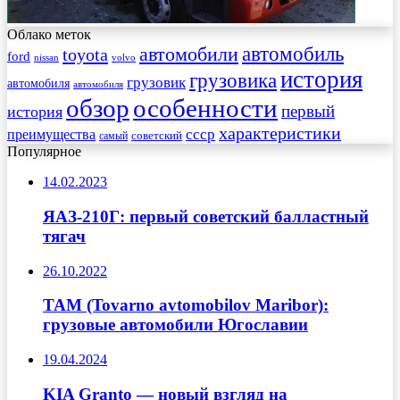
Облако меток
автомобиль
автомобили
toyota
ford
nissan
volvo
история
грузовика
грузовик
автомобиля
автомобиля
обзор
особенности
первый
история
характеристики
преимущества
ссср
советский
самый
Популярное
14.02.2023
ЯАЗ-210Г: первый советский балластный
тягач
26.10.2022
TAM (Tovarno avtomobilov Maribor):
грузовые автомобили Югославии
19.04.2024
KIA Granto — новый взгляд на