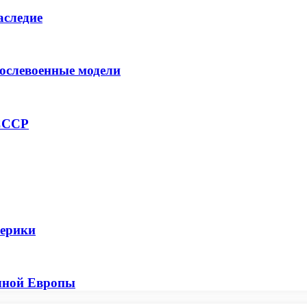
аследие
ослевоенные модели
 СССР
мерики
чной Европы