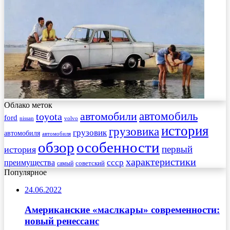
Облако меток
автомобиль
автомобили
toyota
ford
nissan
volvo
история
грузовика
грузовик
автомобиля
автомобиля
обзор
особенности
первый
история
характеристики
преимущества
ссср
советский
самый
Популярное
24.06.2022
Американские «маслкары» современности:
новый ренессанс