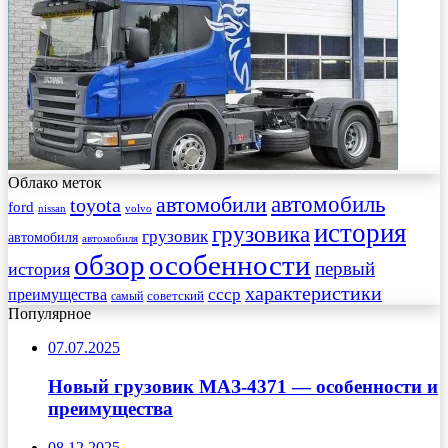
Облако меток
автомобиль
автомобили
toyota
ford
nissan
volvo
история
грузовика
грузовик
автомобиля
автомобиля
обзор
особенности
первый
история
характеристики
преимущества
ссср
советский
самый
Популярное
07.07.2025
Новый грузовик МАЗ-4371 — особенности и
преимущества
08.12.2025