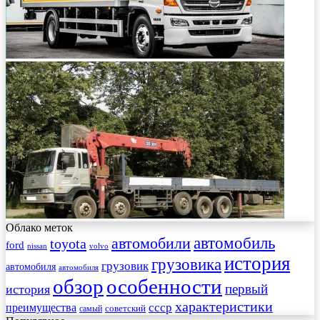
Облако меток
автомобиль
автомобили
toyota
ford
nissan
volvo
история
грузовика
грузовик
автомобиля
автомобиля
обзор
особенности
первый
история
характеристики
преимущества
ссср
советский
самый