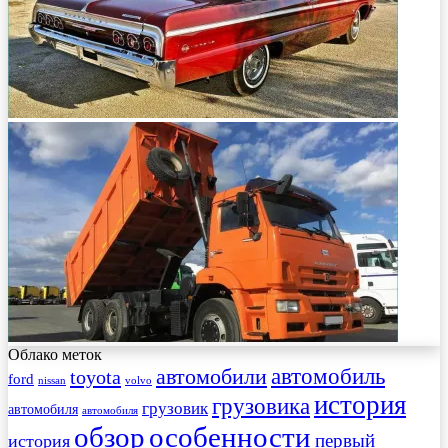
Облако меток
автомобиль
автомобили
toyota
ford
nissan
volvo
история
грузовика
грузовик
автомобиля
автомобиля
обзор
особенности
первый
история