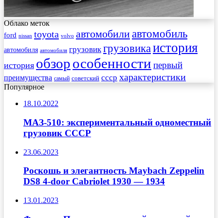
Облако меток
автомобиль
автомобили
toyota
ford
nissan
volvo
история
грузовика
грузовик
автомобиля
автомобиля
обзор
особенности
первый
история
характеристики
преимущества
ссср
советский
самый
Популярное
18.10.2022
МАЗ-510: экспериментальный одноместный
грузовик СССР
23.06.2023
Роскошь и элегантность Maybach Zeppelin
DS8 4-door Cabriolet 1930 — 1934
13.01.2023