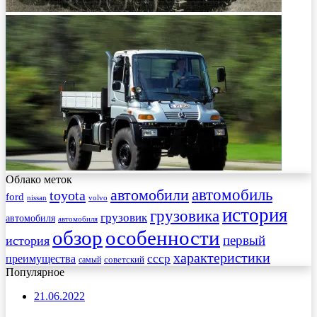
Облако меток
автомобиль
автомобили
toyota
ford
nissan
volvo
история
грузовика
грузовик
автомобиля
автомобиля
обзор
особенности
первый
история
характеристики
преимущества
ссср
советский
самый
Популярное
21.06.2022